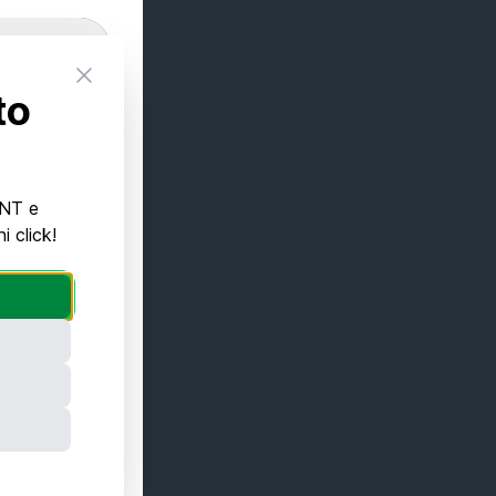
Close
to
INT e
 click!