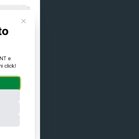
Close
to
INT e
 click!